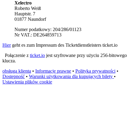
Xelectro
Roberto Weiß
Hauptstr. 7
01877 Naundorf
Numer podatkowy: 204/286/01123
Nr VAT.: DE264859713
Hier
geht es zum Impressum des Ticketdienstleisters ticket.io
Połączenie z
ticket.io
jest szyfrowane przy użyciu 256-bitowego
klucza.
obsługa klienta
•
Informacje prawne
•
Polityka prywatności
•
Dostępność
•
Warunki użytkowania dla kupujących bilety
•
Ustawienia plików cookie