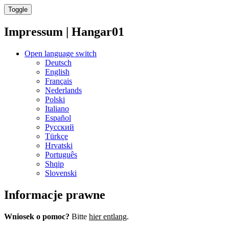
Toggle
Impressum | Hangar01
Open language switch
Deutsch
English
Français
Nederlands
Polski
Italiano
Español
Русский
Türkçe
Hrvatski
Português
Shqip
Slovenski
Informacje prawne
Wniosek o pomoc?
Bitte
hier entlang
.