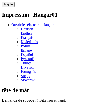
Toggle
Impressum | Hangar01
Ouvrir le sélecteur de langue
Deutsch
English
Français
Nederlands
Polski
Italiano
Español
Русский
Türkçe
Hrvatski
Português
Shqip
Slovenski
tête de mât
Demande de support ?
Bitte
hier entlang
.