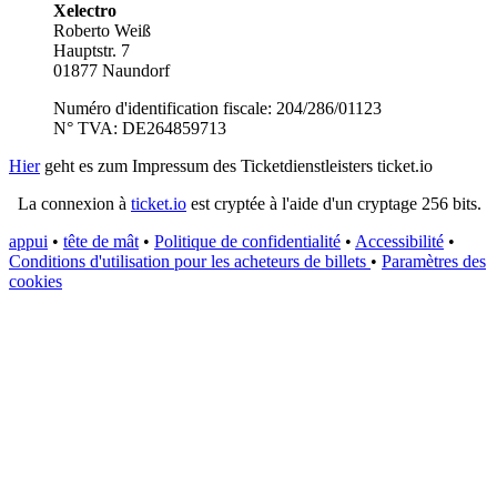
Xelectro
Roberto Weiß
Hauptstr. 7
01877 Naundorf
Numéro d'identification fiscale: 204/286/01123
N° TVA: DE264859713
Hier
geht es zum Impressum des Ticketdienstleisters ticket.io
La connexion à
ticket.io
est cryptée à l'aide d'un cryptage 256 bits.
appui
•
tête de mât
•
Politique de confidentialité
•
Accessibilité
•
Conditions d'utilisation pour les acheteurs de billets
•
Paramètres des
cookies