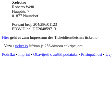
Xelectro
Roberto Weiß
Hauptstr. 7
01877 Naundorf
Porezni broj: 204/286/01123
PDV-ID br.: DE264859713
Hier
geht es zum Impressum des Ticketdienstleisters ticket.io
Veza s
ticket.io
šifriran je 256-bitnom enkripcijom.
Podrška
•
Imprint
•
Obavijesti o zaštiti podataka
•
Pristupačnost
•
Uvje