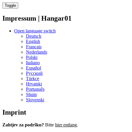
Toggle
Impressum | Hangar01
Open language switch
Deutsch
English
Français
Nederlands
Polski
Italiano
Español
Русский
Türkçe
Hrvatski
Português
Shqip
Slovenski
Imprint
Zahtjev za podršku?
Bitte
hier entlang
.